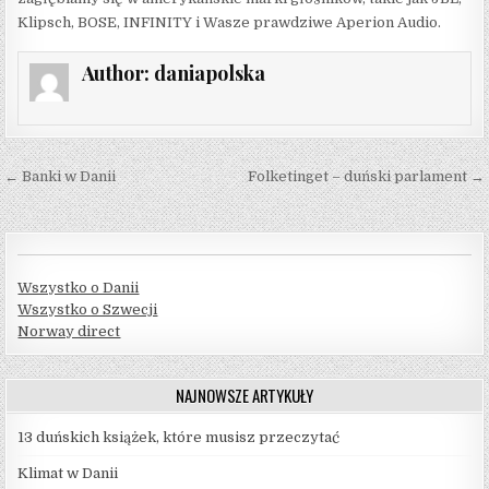
Klipsch, BOSE, INFINITY i Wasze prawdziwe Aperion Audio.
Author:
daniapolska
Nawigacja
← Banki w Danii
Folketinget – duński parlament →
wpisu
Wszystko o Danii
Wszystko o Szwecji
Norway direct
NAJNOWSZE ARTYKUŁY
13 duńskich książek, które musisz przeczytać
Klimat w Danii