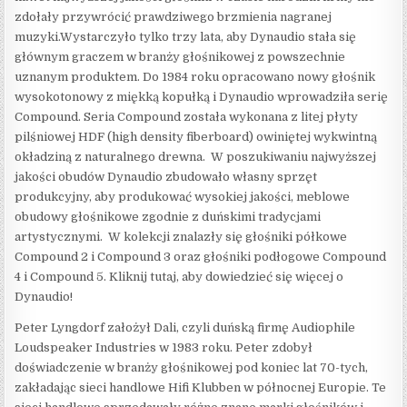
zdołały przywrócić prawdziwego brzmienia nagranej
muzyki.
Wystarczyło tylko trzy lata, aby Dynaudio stała się
głównym graczem w branży głośnikowej z powszechnie
uznanym produktem. Do 1984 roku opracowano nowy głośnik
wysokotonowy z miękką kopułką i Dynaudio wprowadziła serię
Compound. Seria Compound została wykonana z litej płyty
pilśniowej HDF (high density fiberboard) owiniętej wykwintną
okładziną z naturalnego drewna. W poszukiwaniu najwyższej
jakości obudów Dynaudio zbudowało własny sprzęt
produkcyjny, aby produkować wysokiej jakości, meblowe
obudowy głośnikowe zgodnie z duńskimi tradycjami
artystycznymi. W kolekcji znalazły się głośniki półkowe
Compound 2 i Compound 3 oraz głośniki podłogowe Compound
4 i Compound 5. Kliknij tutaj, aby dowiedzieć się więcej o
Dynaudio!
Peter Lyngdorf założył Dali, czyli duńską firmę Audiophile
Loudspeaker Industries w 1983 roku. Peter zdobył
doświadczenie w branży głośnikowej pod koniec lat 70-tych,
zakładając sieci handlowe Hifi Klubben w północnej Europie. Te