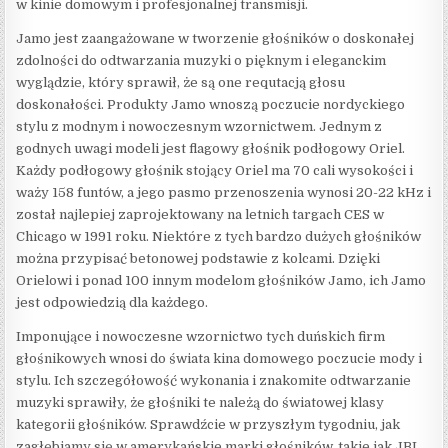
w kinie domowym i profesjonalnej transmisji.
Jamo jest zaangażowane w tworzenie głośników o doskonałej
zdolności do odtwarzania muzyki o pięknym i eleganckim
wyglądzie, który sprawił, że są one requtacją głosu
doskonałości. Produkty Jamo wnoszą poczucie nordyckiego
stylu z modnym i nowoczesnym wzornictwem. Jednym z
godnych uwagi modeli jest flagowy głośnik podłogowy Oriel.
Każdy podłogowy głośnik stojący Oriel ma 70 cali wysokości i
waży 158 funtów, a jego pasmo przenoszenia wynosi 20-22 kHz i
został najlepiej zaprojektowany na letnich targach CES w
Chicago w 1991 roku. Niektóre z tych bardzo dużych głośników
można przypisać betonowej podstawie z kolcami. Dzięki
Orielowi i ponad 100 innym modelom głośników Jamo, ich Jamo
jest odpowiedzią dla każdego.
Imponujące i nowoczesne wzornictwo tych duńskich firm
głośnikowych wnosi do świata kina domowego poczucie mody i
stylu. Ich szczegółowość wykonania i znakomite odtwarzanie
muzyki sprawiły, że głośniki te należą do światowej klasy
kategorii głośników. Sprawdźcie w przyszłym tygodniu, jak
zagłębiamy się w amerykańskie marki głośników, takie jak JBL,