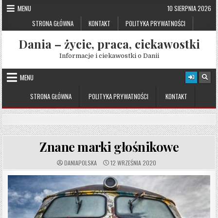
Skip
MENU
10 SIERPNIA 2026
to
STRONA GŁÓWNA
KONTAKT
POLITYKA PRYWATNOŚCI
content
Dania – życie, praca, ciekawostki
Informacje i ciekawostki o Danii
MENU
STRONA GŁÓWNA
POLITYKA PRYWATNOŚCI
KONTAKT
Znane marki głośnikowe
AUTHOR:
PUBLISHED
DANIAPOLSKA
12 WRZEŚNIA 2020
DATE: