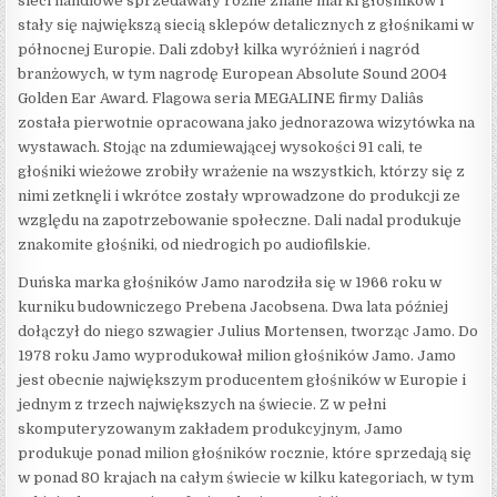
sieci handlowe sprzedawały różne znane marki głośników i
stały się największą siecią sklepów detalicznych z głośnikami w
północnej Europie. Dali zdobył kilka wyróżnień i nagród
branżowych, w tym nagrodę European Absolute Sound 2004
Golden Ear Award. Flagowa seria MEGALINE firmy Daliâs
została pierwotnie opracowana jako jednorazowa wizytówka na
wystawach. Stojąc na zdumiewającej wysokości 91 cali, te
głośniki wieżowe zrobiły wrażenie na wszystkich, którzy się z
nimi zetknęli i wkrótce zostały wprowadzone do produkcji ze
względu na zapotrzebowanie społeczne. Dali nadal produkuje
znakomite głośniki, od niedrogich po audiofilskie.
Duńska marka głośników Jamo narodziła się w 1966 roku w
kurniku budowniczego Prebena Jacobsena. Dwa lata później
dołączył do niego szwagier Julius Mortensen, tworząc Jamo. Do
1978 roku Jamo wyprodukował milion głośników Jamo. Jamo
jest obecnie największym producentem głośników w Europie i
jednym z trzech największych na świecie. Z w pełni
skomputeryzowanym zakładem produkcyjnym, Jamo
produkuje ponad milion głośników rocznie, które sprzedają się
w ponad 80 krajach na całym świecie w kilku kategoriach, w tym