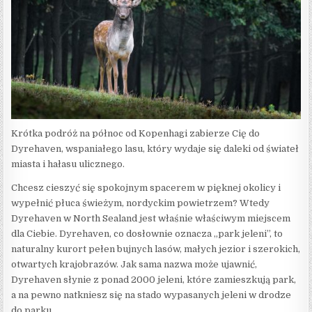
Krótka podróż na północ od Kopenhagi zabierze Cię do
Dyrehaven, wspaniałego lasu, który wydaje się daleki od świateł
miasta i hałasu ulicznego.
Chcesz cieszyć się spokojnym spacerem w pięknej okolicy i
wypełnić płuca świeżym, nordyckim powietrzem? Wtedy
Dyrehaven w North Sealand jest właśnie właściwym miejscem
dla Ciebie. Dyrehaven, co dosłownie oznacza „park jeleni”, to
naturalny kurort pełen bujnych lasów, małych jezior i szerokich,
otwartych krajobrazów. Jak sama nazwa może ujawnić,
Dyrehaven słynie z ponad 2000 jeleni, które zamieszkują park,
a na pewno natkniesz się na stado wypasanych jeleni w drodze
do parku.