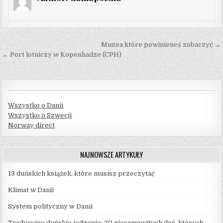
Nawigacja
Muzea które powinieneś zobaczyć →
wpisu
← Port lotniczy w Kopenhadze (CPH)
Wszystko o Danii
Wszystko o Szwecji
Norway direct
NAJNOWSZE ARTYKUŁY
13 duńskich książek, które musisz przeczytać
Klimat w Danii
System polityczny w Danii
Tradycyjne duńskie jedzenie: 20 niesamowitych dań, których