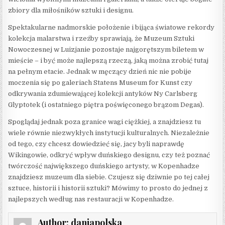
zbiory dla miłośników sztuki i designu.
Spektakularne nadmorskie położenie i bijąca światowe rekordy
kolekcja malarstwa i rzeźby sprawiają, że Muzeum Sztuki
Nowoczesnej w Luizjanie pozostaje najgorętszym biletem w
mieście – i być może najlepszą rzeczą, jaką można zrobić tutaj
na pełnym etacie. Jednak w męczący dzień nic nie pobije
moczenia się po galeriach Statens Museum for Kunst czy
odkrywania zdumiewającej kolekcji antyków Ny Carlsberg
Glyptotek (i ostatniego piętra poświęconego brązom Degas).
Spoglądaj jednak poza granice wagi ciężkiej, a znajdziesz tu
wiele równie niezwykłych instytucji kulturalnych. Niezależnie
od tego, czy chcesz dowiedzieć się, jacy byli naprawdę
Wikingowie, odkryć wpływ duńskiego designu, czy też poznać
twórczość największego duńskiego artysty, w Kopenhadze
znajdziesz muzeum dla siebie. Czujesz się dziwnie po tej całej
sztuce, historii i historii sztuki? Mówimy to prosto do jednej z
najlepszych według nas restauracji w Kopenhadze.
Author:
daniapolska