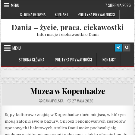
Skip
MENU
7 SIERPNIA 2026
to
STRONA GŁÓWNA
KONTAKT
POLITYKA PRYWATNOŚCI
content
Dania – życie, praca, ciekawostki
Informacje i ciekawostki o Danii
MENU
STRONA GŁÓWNA
POLITYKA PRYWATNOŚCI
KONTAKT
Muzea w Kopenhadze
AUTHOR:
PUBLISHED
DANIAPOLSKA
27 MAJA 2020
DATE:
Sępy kulturowe znajdą w Kopenhadze dużo miejsca, w którym
mogą zatopić swoje pazury. Oprócz renomowanych zespołów
operowych i baletowych, stolica Danii może pochwalić się
wieloma wybitnymi muzeami i galeriami, a także oferuje bogate