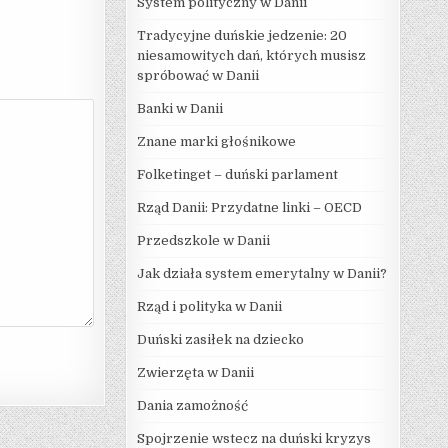
System polityczny w Danii
Tradycyjne duńskie jedzenie: 20
niesamowitych dań, których musisz
spróbować w Danii
Banki w Danii
Znane marki głośnikowe
Folketinget – duński parlament
Rząd Danii: Przydatne linki – OECD
Przedszkole w Danii
Jak działa system emerytalny w Danii?
Rząd i polityka w Danii
Duński zasiłek na dziecko
Zwierzęta w Danii
Dania zamożność
Spojrzenie wstecz na duński kryzys