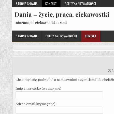
Skip
STRONA GŁÓWNA
KONTAKT
POLITYKA PRYWATNOŚCI
to
Dania – życie, praca, ciekawostki
content
Informacje i ciekawostki o Danii
STRONA GŁÓWNA
POLITYKA PRYWATNOŚCI
KONTAKT
D
Chciałbyś się podzielić z nami swoimi sugestiami lub chcia
Imię i nazwisko (wymagane)
Adres email (wymagane)